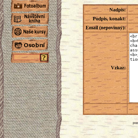
Nadpis:
Podpis, konakt:
Email (nepovinný):
Vzkaz:
pozn