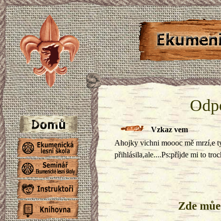
Odpo
Vzkaz vem
Ahojky vichni moooc mě mrzí,e ty
přihlásila,ale....Ps:příjde mi to t
Zde můe