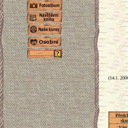
(14.1. 2006
Předch
sku
Větí