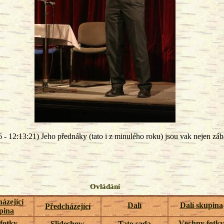
 - 12:13:21) Jeho přednáky (tato i z minulého roku) jsou vak nejen záb
Ovládání
ázející
Dalí
Dalí skupina
Předcházející
pina
 fotky
Vechny fotky
Slideshow
Tato sada