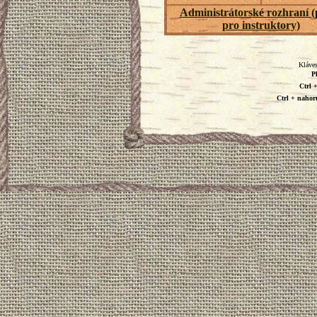
Administrátorské rozhraní 
pro instruktory)
Kláves
P
Ctrl 
Ctrl + nahor