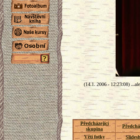
(14.1. 2006 - 12:23:08) ...al
Předcházející
Předcház
skupina
Větí fotky
Slides