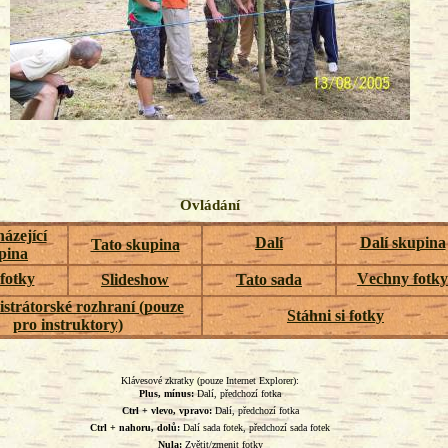
Ovládání
ázející
Dalí
Dalí skupina
Tato skupina
pina
 fotky
Vechny fotky
Slideshow
Tato sada
strátorské rozhraní (pouze
Stáhni si fotky
pro instruktory)
Klávesové zkratky (pouze Internet Explorer):
Plus, mínus:
Dalí, předchozí fotka
Ctrl + vlevo, vpravo:
Dalí, předchozí fotka
Ctrl + nahoru, dolů:
Dalí sada fotek, předchozí sada fotek
Nula:
Zvětit/zmenit fotky