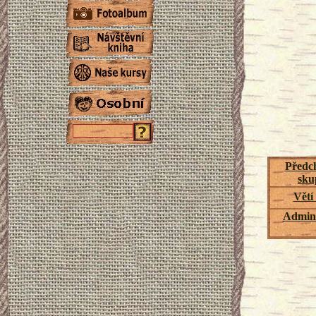
Předch
sku
Větí
Admini