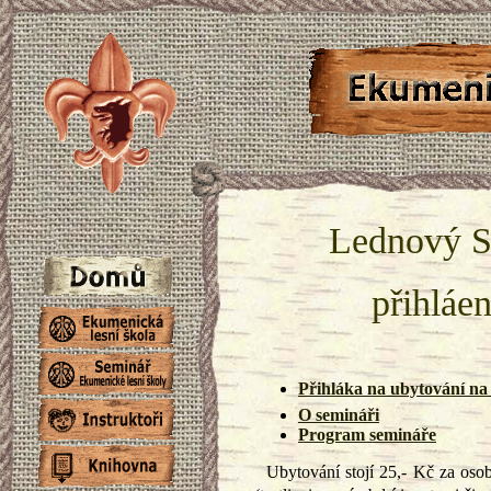
Lednový S
přihlá
Přihláka na ubytování na 
O semináři
Program semináře
Ubytování stojí 25,- Kč za osob