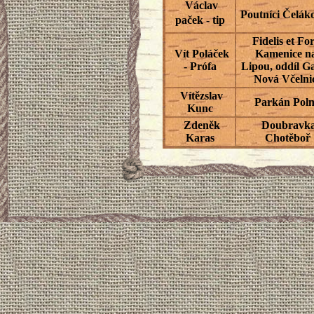
Václav
Poutníci Čelák
paček - tip
Fidelis et For
Vít Poláček
Kamenice n
- Prófa
Lipou, oddíl Ga
Nová Včelni
Vítězslav
Parkán Pol
Kunc
Zdeněk
Doubravk
Karas
Chotěboř