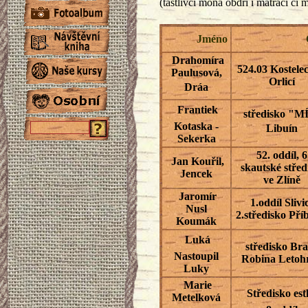
(tastlivci moná obdrí i matraci či 
Jméno
Drahomíra
524.03 Kostele
Paulusová,
Orlicí
Dráa
Frantiek
středisko "M
Kotaska -
Libuín
Sekerka
52. oddíl, 6
Jan Kouřil,
skautské střed
Jencek
ve Zlíně
Jaromír
1.oddíl Slivi
Nusl
2.středisko Př
Koumák
Luká
středisko Bra
Nastoupil
Robina Leto
Luky
Marie
Středisko est
Metelková