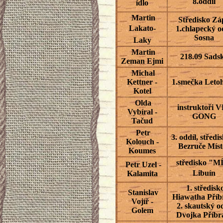
8.oddíl
ídlo
Martin
Středisko Zá
Lakato-
1.chlapecký o
Sosna
Laky
Martin
218.09 Sads
Zeman Ejmi
Michal
Kettner -
1.smečka Leto
Kotel
Olda
instruktoři 
Vybíral -
GONG
Tačud
Petr
3. oddíl, středi
Kolouch -
Bezruče Mís
Koumes
středisko "M
Petr Uzel -
Libuín
Kalamita
1. středisk
Stanislav
Hiawatha Příb
Vojíř -
2. skautský o
Golem
Dvojka Příb