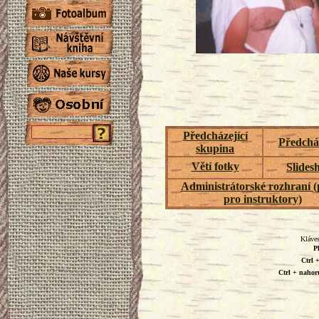
Předcházející
Předcház
skupina
Větí fotky
Slides
Administrátorské rozhraní 
pro instruktory)
Kláves
P
Ctrl 
Ctrl + nahor